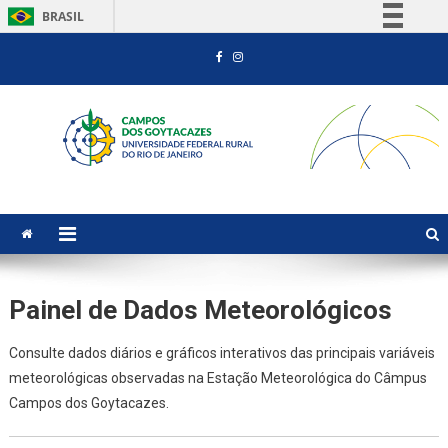
BRASIL
Skip
Simplifique!
to
Comunica BR
content
Participe
Acesso à informação
Legislação
Canais
Painel de Dados Meteorológicos
Consulte dados diários e gráficos interativos das principais variáveis
meteorológicas observadas na Estação Meteorológica do Câmpus
Campos dos Goytacazes.