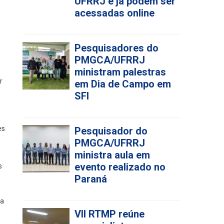
Pesquisadores do
PMGCA/UFRRJ
ministram palestras
em Dia de Campo em
SFI
r
Pesquisador do
PMGCA/UFRRJ
ministra aula em
es
evento realizado no
Paraná
s
VII RTMP reúne
especialistas em
da
Campos dos
Goytacazes