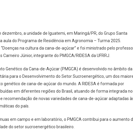
 de dezembro, a unidade de Iguatemi, em Maringá/PR, do Grupo Santa
a aula do Programa de Residência em Agronomia – Turma 2025.
“Doenças na cultura da cana-de-açúcar” e foi ministrado pelo professo
ros Carneiro Júnior, integrante do PMGCA/RIDESA da UFRRJ.
o Genético da Cana-de-Açúcar (PMGCA) é desenvolvido no âmbito da
itária para o Desenvolvimento do Setor Sucroenergético, um dos maior
 genético de cana-de-açúcar do mundo. A RIDESA é formada por
ribuídas em diferentes regiões do Brasil, atuando de forma integrada no
o e recomendação de novas variedades de cana-de-açúcar adaptadas à
máticas do país.
ínuas em campo e em laboratório, o PMGCA contribui para o aumento 
dade do setor sucroenergético brasileiro.