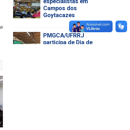
PMGCA/UFRRJ
participa de Dia de
ti
Campo da RIDESA em
Pernambuco
Publicações da
RIDESA sobre cana-
de-açúcar contam
com participação da
UFRRJ e já podem ser
acessadas online