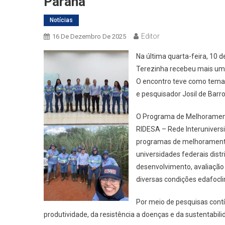
Paraná
Notícias
Editor
16 De Dezembro De 2025
Na última quarta-feira, 10
Terezinha recebeu mais um
O encontro teve como tema 
e pesquisador Josil de Bar
O Programa de Melhorament
RIDESA – Rede Interunivers
programas de melhoramento
universidades federais dist
desenvolvimento, avaliaçã
diversas condições edafocli
Por meio de pesquisas cont
produtividade, da resistência a doenças e da sustentabili