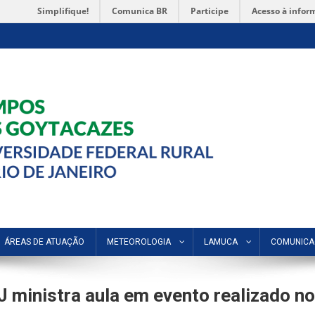
Simplifique!
Comunica BR
Participe
Acesso à infor
ÁREAS DE ATUAÇÃO
METEOROLOGIA
LAMUCA
COMUNIC
inistra aula em evento realizado no